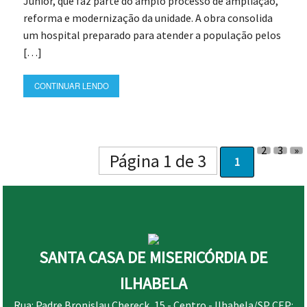
Júnior, que faz parte do amplo processo de ampliação,
reforma e modernização da unidade. A obra consolida
um hospital preparado para atender a população pelos
[…]
CONTINUAR LENDO
2
3
»
Página 1 de 3
1
SANTA CASA DE MISERICÓRDIA DE
ILHABELA
Rua: Padre Bronislau Chereck, 15 - Centro - Ilhabela/SP CEP: