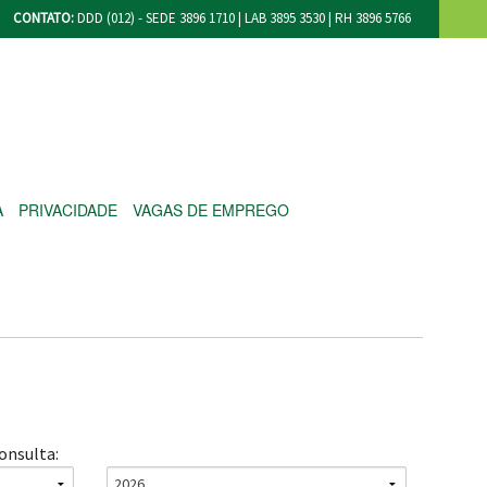
CONTATO:
DDD (012) - SEDE 3896 1710 | LAB 3895 3530 | RH 3896 5766
A
PRIVACIDADE
VAGAS DE EMPREGO
onsulta: