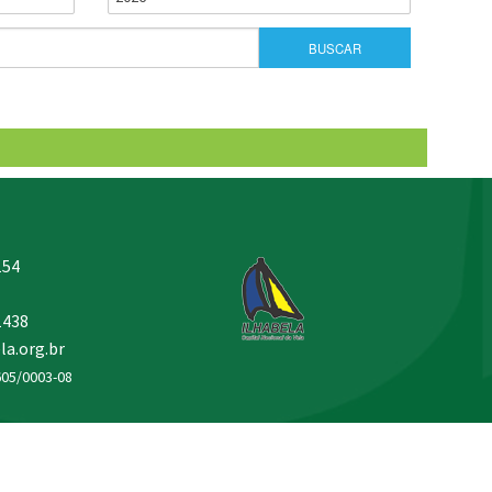
154
1438
la.org.br
605/0003-08