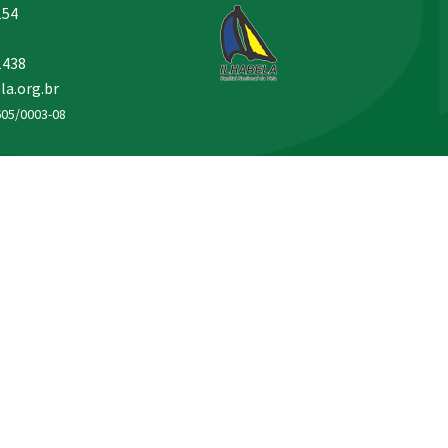
154
1438
la.org.br
605/0003-08