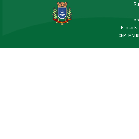
Ru
Lab
E-mails:
CNPJ MATRI