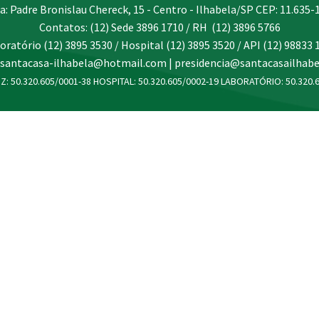
a: Padre Bronislau Chereck, 15 - Centro - Ilhabela/SP CEP: 11.635-
Contatos: (12) Sede 3896 1710 / RH (12) 3896 5766
oratório (12) 3895 3530 / Hospital (12) 3895 3520 / API (12) 98833 
 santacasa-ilhabela@hotmail.com | presidencia@santacasailhabe
Z: 50.320.605/0001-38 HOSPITAL: 50.320.605/0002-19 LABORATÓRIO: 50.320.