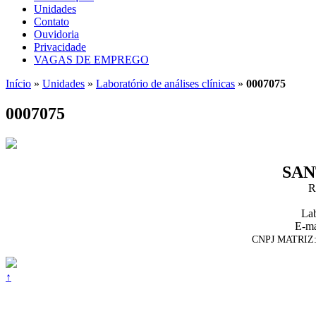
Unidades
Contato
Ouvidoria
Privacidade
VAGAS DE EMPREGO
Início
»
Unidades
»
Laboratório de análises clínicas
»
0007075
0007075
SAN
R
Lab
E-ma
CNPJ MATRIZ: 
↑