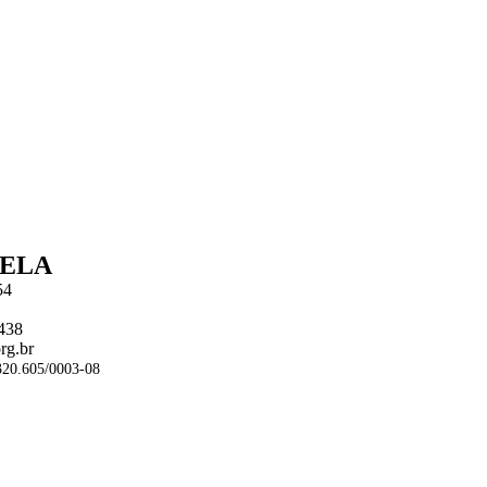
BELA
54
1438
rg.br
20.605/0003-08