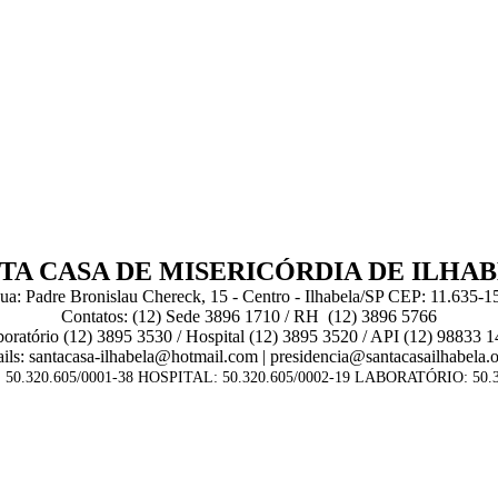
TA CASA DE MISERICÓRDIA DE ILHA
ua: Padre Bronislau Chereck, 15 - Centro - Ilhabela/SP CEP: 11.635-1
Contatos: (12) Sede 3896 1710 / RH (12) 3896 5766
oratório (12) 3895 3530 / Hospital (12) 3895 3520 / API (12) 98833 
ils: santacasa-ilhabela@hotmail.com | presidencia@santacasailhabela.o
50.320.605/0001-38 HOSPITAL: 50.320.605/0002-19 LABORATÓRIO: 50.3