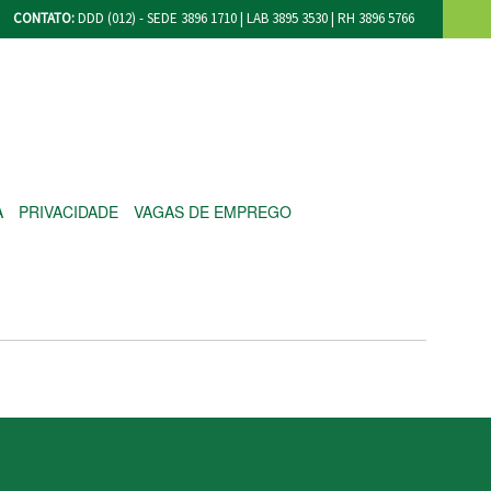
CONTATO:
DDD (012) - SEDE 3896 1710 | LAB 3895 3530 | RH 3896 5766
A
PRIVACIDADE
VAGAS DE EMPREGO