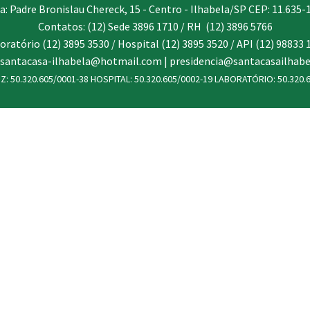
a: Padre Bronislau Chereck, 15 - Centro - Ilhabela/SP CEP: 11.635-
Contatos: (12) Sede 3896 1710 / RH (12) 3896 5766
oratório (12) 3895 3530 / Hospital (12) 3895 3520 / API (12) 98833 
 santacasa-ilhabela@hotmail.com | presidencia@santacasailhabe
Z: 50.320.605/0001-38 HOSPITAL: 50.320.605/0002-19 LABORATÓRIO: 50.320.