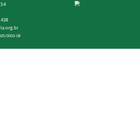
154
1438
la.org.br
605/0003-08