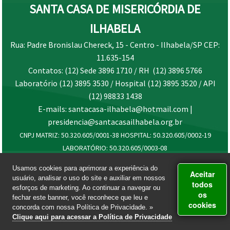
SANTA CASA DE MISERICÓRDIA DE
ILHABELA
Rua: Padre Bronislau Chereck, 15 - Centro - Ilhabela/SP CEP:
11.635-154
Contatos: (12) Sede 3896 1710 / RH (12) 3896 5766
Laboratório (12) 3895 3530 / Hospital (12) 3895 3520 / API
(12) 98833 1438
E-mails: santacasa-ilhabela@hotmail.com |
presidencia@santacasailhabela.org.br
CNPJ MATRIZ: 50.320.605/0001-38 HOSPITAL: 50.320.605/0002-19
LABORATÓRIO: 50.320.605/0003-08
Usamos cookies para aprimorar a experiência do
Aceitar
usuário, analisar o uso do site e auxiliar em nossos
todos
esforços de marketing. Ao continuar a navegar ou
os
fechar este banner, você reconhece que leu e
cookies
concorda com nossa Política de Privacidade. »
Clique aqui para acessar a Política de Privacidade