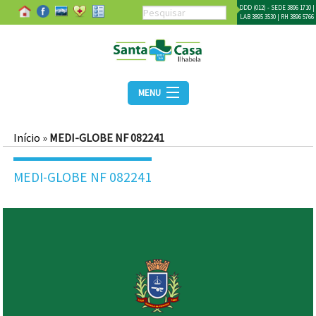
DDD (012) - SEDE 3896 1710 |
LAB 3895 3530 | RH 3896 5766
MENU
Início
»
MEDI-GLOBE NF 082241
MEDI-GLOBE NF 082241