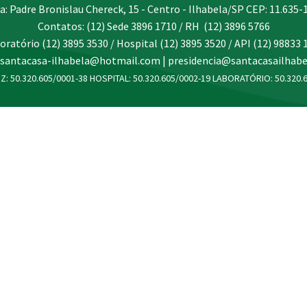
a: Padre Bronislau Chereck, 15 - Centro - Ilhabela/SP CEP: 11.635-
Contatos: (12) Sede 3896 1710 / RH (12) 3896 5766
oratório (12) 3895 3530 / Hospital (12) 3895 3520 / API (12) 98833 
 santacasa-ilhabela@hotmail.com | presidencia@santacasailhabe
Z: 50.320.605/0001-38 HOSPITAL: 50.320.605/0002-19 LABORATÓRIO: 50.320.