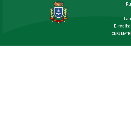
Ru
Lab
E-mails:
CNPJ MATRI