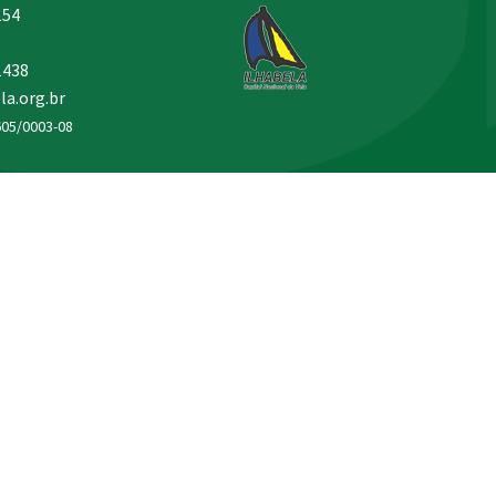
154
1438
la.org.br
605/0003-08