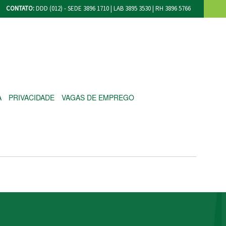
CONTATO:
DDD (012) - SEDE 3896 1710 | LAB 3895 3530 | RH 3896 5766
A
PRIVACIDADE
VAGAS DE EMPREGO