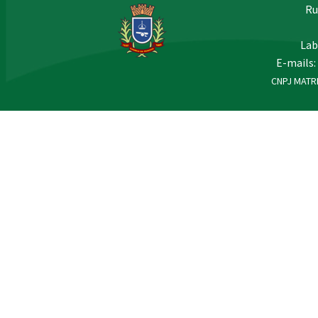
Ru
Lab
E-mails:
CNPJ MATRI