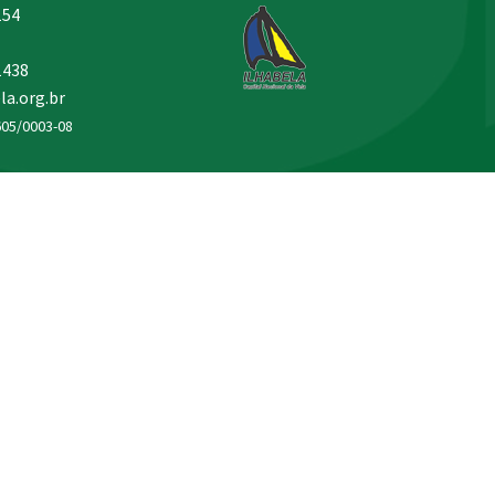
154
1438
la.org.br
605/0003-08