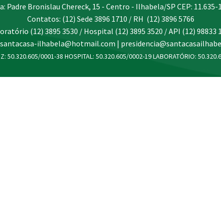
a: Padre Bronislau Chereck, 15 - Centro - Ilhabela/SP CEP: 11.635-
Contatos: (12) Sede 3896 1710 / RH (12) 3896 5766
oratório (12) 3895 3530 / Hospital (12) 3895 3520 / API (12) 98833 
 santacasa-ilhabela@hotmail.com | presidencia@santacasailhabe
Z: 50.320.605/0001-38 HOSPITAL: 50.320.605/0002-19 LABORATÓRIO: 50.320.