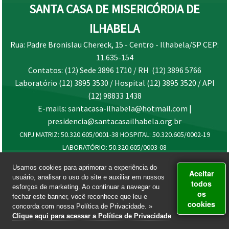
SANTA CASA DE MISERICÓRDIA DE
ILHABELA
Rua: Padre Bronislau Chereck, 15 - Centro - Ilhabela/SP CEP:
11.635-154
Contatos: (12) Sede 3896 1710 / RH (12) 3896 5766
Laboratório (12) 3895 3530 / Hospital (12) 3895 3520 / API
(12) 98833 1438
E-mails: santacasa-ilhabela@hotmail.com |
presidencia@santacasailhabela.org.br
CNPJ MATRIZ: 50.320.605/0001-38 HOSPITAL: 50.320.605/0002-19
LABORATÓRIO: 50.320.605/0003-08
Usamos cookies para aprimorar a experiência do
Aceitar
usuário, analisar o uso do site e auxiliar em nossos
todos
esforços de marketing. Ao continuar a navegar ou
os
fechar este banner, você reconhece que leu e
cookies
concorda com nossa Política de Privacidade. »
Clique aqui para acessar a Política de Privacidade