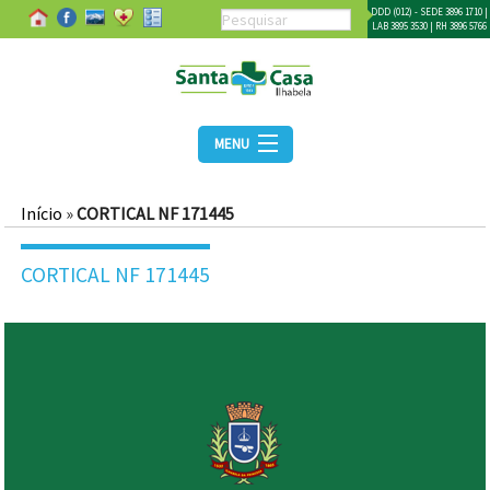
DDD (012) - SEDE 3896 1710 |
LAB 3895 3530 | RH 3896 5766
MENU
Início
»
CORTICAL NF 171445
CORTICAL NF 171445