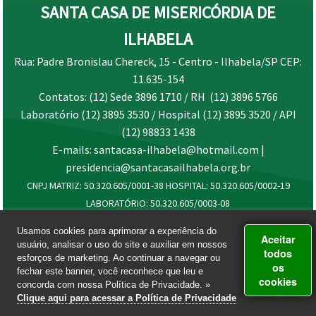
SANTA CASA DE MISERICÓRDIA DE
ILHABELA
Rua: Padre Bronislau Chereck, 15 - Centro - Ilhabela/SP CEP:
11.635-154
Contatos: (12) Sede 3896 1710 / RH (12) 3896 5766
Laboratório (12) 3895 3530 / Hospital (12) 3895 3520 / API
(12) 98833 1438
E-mails: santacasa-ilhabela@hotmail.com |
presidencia@santacasailhabela.org.br
CNPJ MATRIZ: 50.320.605/0001-38 HOSPITAL: 50.320.605/0002-19
LABORATÓRIO: 50.320.605/0003-08
Usamos cookies para aprimorar a experiência do
Aceitar
usuário, analisar o uso do site e auxiliar em nossos
todos
esforços de marketing. Ao continuar a navegar ou
os
fechar este banner, você reconhece que leu e
cookies
concorda com nossa Política de Privacidade. »
Clique aqui para acessar a Política de Privacidade