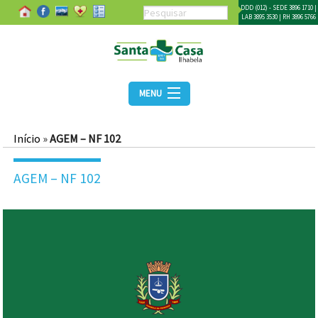
DDD (012) - SEDE 3896 1710 |
LAB 3895 3530 | RH 3896 5766
MENU
Início
»
AGEM – NF 102
AGEM – NF 102