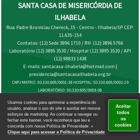
SANTA CASA DE MISERICÓRDIA DE
ILHABELA
Rua: Padre Bronislau Chereck, 15 - Centro - Ilhabela/SP CEP:
11.635-154
Contatos: (12) Sede 3896 1710 / RH (12) 3896 5766
Laboratório (12) 3895 3530 / Hospital (12) 3895 3520 / API
(12) 98833 1438
E-mails: santacasa-ilhabela@hotmail.com |
presidencia@santacasailhabela.org.br
CNPJ MATRIZ: 50.320.605/0001-38 HOSPITAL: 50.320.605/0002-19
LABORATÓRIO: 50.320.605/0003-08
Usamos cookies para aprimorar a experiência do
Aceitar
usuário, analisar o uso do site e auxiliar em nossos
todos
esforços de marketing. Ao continuar a navegar ou
os
fechar este banner, você reconhece que leu e
cookies
concorda com nossa Política de Privacidade. »
Clique aqui para acessar a Política de Privacidade