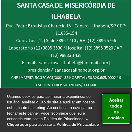
SANTA CASA DE MISERICÓRDIA DE
ILHABELA
Rua: Padre Bronislau Chereck, 15 - Centro - Ilhabela/SP CEP:
11.635-154
Contatos: (12) Sede 3896 1710 / RH (12) 3896 5766
Laboratório (12) 3895 3530 / Hospital (12) 3895 3520 / API
(12) 98833 1438
E-mails: santacasa-ilhabela@hotmail.com |
presidencia@santacasailhabela.org.br
CNPJ MATRIZ: 50.320.605/0001-38 HOSPITAL: 50.320.605/0002-19
LABORATÓRIO: 50.320.605/0003-08
Usamos cookies para aprimorar a experiência do
Aceitar
usuário, analisar o uso do site e auxiliar em nossos
todos
esforços de marketing. Ao continuar a navegar ou
os
fechar este banner, você reconhece que leu e
cookies
concorda com nossa Política de Privacidade. »
Clique aqui para acessar a Política de Privacidade