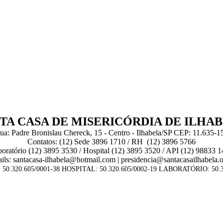
TA CASA DE MISERICÓRDIA DE ILHA
ua: Padre Bronislau Chereck, 15 - Centro - Ilhabela/SP CEP: 11.635-1
Contatos: (12) Sede 3896 1710 / RH (12) 3896 5766
oratório (12) 3895 3530 / Hospital (12) 3895 3520 / API (12) 98833 
ils: santacasa-ilhabela@hotmail.com | presidencia@santacasailhabela.o
50.320.605/0001-38 HOSPITAL: 50.320.605/0002-19 LABORATÓRIO: 50.3