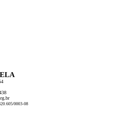
BELA
54
1438
rg.br
20.605/0003-08