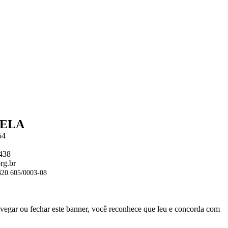
BELA
54
1438
rg.br
20.605/0003-08
navegar ou fechar este banner, você reconhece que leu e concorda com