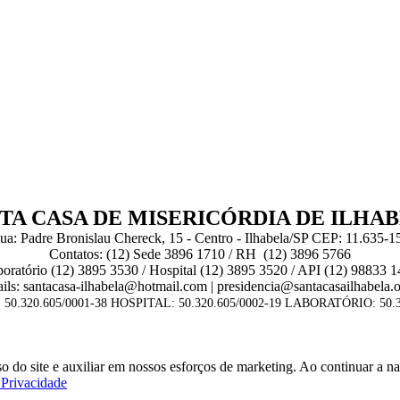
TA CASA DE MISERICÓRDIA DE ILHA
ua: Padre Bronislau Chereck, 15 - Centro - Ilhabela/SP CEP: 11.635-1
Contatos: (12) Sede 3896 1710 / RH (12) 3896 5766
oratório (12) 3895 3530 / Hospital (12) 3895 3520 / API (12) 98833 
ils: santacasa-ilhabela@hotmail.com | presidencia@santacasailhabela.o
50.320.605/0001-38 HOSPITAL: 50.320.605/0002-19 LABORATÓRIO: 50.3
so do site e auxiliar em nossos esforços de marketing. Ao continuar a 
e Privacidade