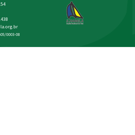
154
1438
la.org.br
605/0003-08