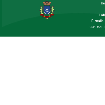
Ru
Lab
E-mails:
CNPJ MATRI