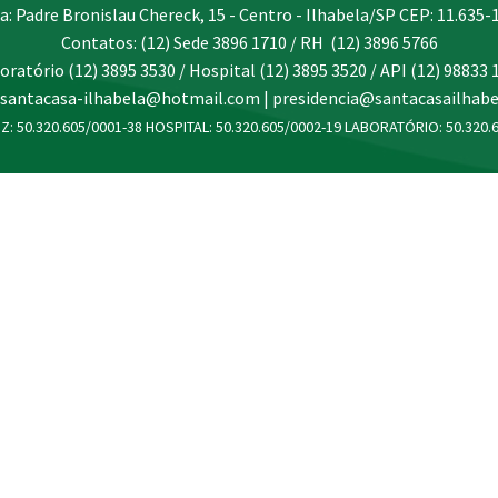
a: Padre Bronislau Chereck, 15 - Centro - Ilhabela/SP CEP: 11.635-
Contatos: (12) Sede 3896 1710 / RH (12) 3896 5766
oratório (12) 3895 3530 / Hospital (12) 3895 3520 / API (12) 98833 
 santacasa-ilhabela@hotmail.com | presidencia@santacasailhabe
Z: 50.320.605/0001-38 HOSPITAL: 50.320.605/0002-19 LABORATÓRIO: 50.320.