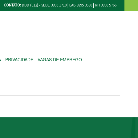
CONTATO:
DDD (012) - SEDE 3896 1710 | LAB 3895 3530 | RH 3896 5766
A
PRIVACIDADE
VAGAS DE EMPREGO