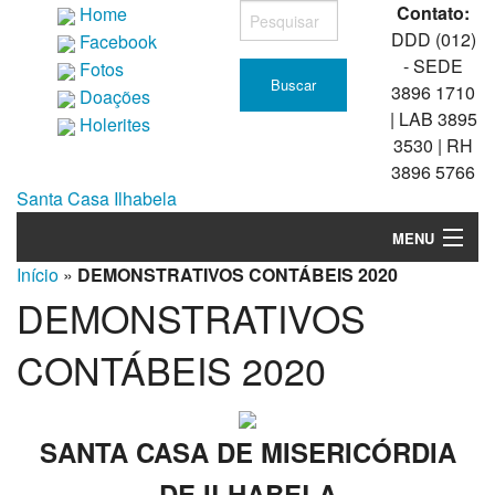
Contato:
Home
DDD (012)
Facebook
- SEDE
Fotos
3896 1710
Doações
| LAB 3895
Holerites
3530 | RH
3896 5766
Santa Casa Ilhabela
MENU
Início
»
DEMONSTRATIVOS CONTÁBEIS 2020
Quem somos
DEMONSTRATIVOS
Transparência
CONTÁBEIS 2020
Estatísticas
Convocações
SANTA CASA DE MISERICÓRDIA
Unidades
DE ILHABELA