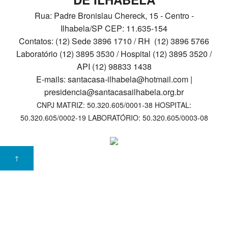
Rua: Padre Bronislau Chereck, 15 - Centro -
Contato
Ilhabela/SP CEP: 11.635-154
Ouvidoria
Contatos: (12) Sede 3896 1710 / RH (12) 3896 5766
Laboratório (12) 3895 3530 / Hospital (12) 3895 3520 /
Privacidade
API (12) 98833 1438
E-mails: santacasa-ilhabela@hotmail.com |
VAGAS DE EMPREGO
presidencia@santacasailhabela.org.br
CNPJ MATRIZ: 50.320.605/0001-38 HOSPITAL:
50.320.605/0002-19 LABORATÓRIO: 50.320.605/0003-08
↑