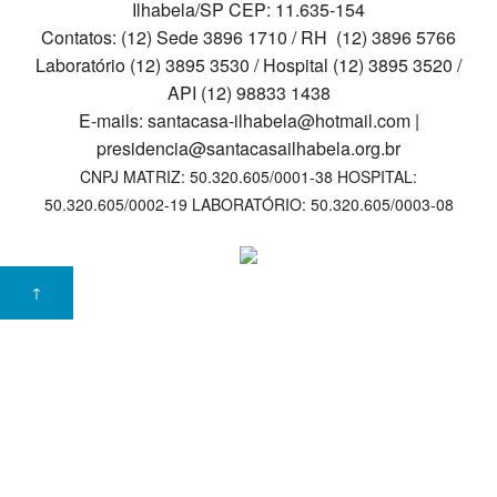
Ilhabela/SP CEP: 11.635-154
Contato
Contatos: (12) Sede 3896 1710 / RH (12) 3896 5766
Laboratório (12) 3895 3530 / Hospital (12) 3895 3520 /
Ouvidoria
API (12) 98833 1438
E-mails: santacasa-ilhabela@hotmail.com |
Privacidade
presidencia@santacasailhabela.org.br
CNPJ MATRIZ: 50.320.605/0001-38 HOSPITAL:
VAGAS DE EMPREGO
50.320.605/0002-19 LABORATÓRIO: 50.320.605/0003-08
↑