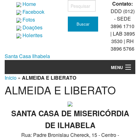
Contato:
Home
DDD (012)
Facebook
- SEDE
Fotos
3896 1710
Doações
| LAB 3895
Holerites
3530 | RH
3896 5766
Santa Casa Ilhabela
MENU
Início
»
ALMEIDA E LIBERATO
Quem somos
ALMEIDA E LIBERATO
Transparência
Estatísticas
SANTA CASA DE MISERICÓRDIA
Convocações
DE ILHABELA
Rua: Padre Bronislau Chereck, 15 - Centro -
Unidades