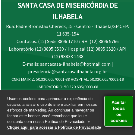
SANTA CASA DE MISERICÓRDIA DE
ILHABELA
Rua: Padre Bronislau Chereck, 15 - Centro - Ilhabela/SP CEP:
11.635-154
Contatos: (12) Sede 3896 1710 / RH (12) 3896 5766
Laboratório (12) 3895 3530 / Hospital (12) 3895 3520 / API
(12) 98833 1438
E-mails: santacasa-ilhabela@hotmail.com |
presidencia@santacasailhabela.org.br
CNPJ MATRIZ: 50.320.605/0001-38 HOSPITAL: 50.320.605/0002-19
LABORATÓRIO: 50.320.605/0003-08
Usamos cookies para aprimorar a experiência do
Aceitar
usuário, analisar o uso do site e auxiliar em nossos
todos
esforços de marketing. Ao continuar a navegar ou
os
fechar este banner, você reconhece que leu e
cookies
concorda com nossa Política de Privacidade. »
Clique aqui para acessar a Política de Privacidade